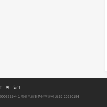
们
关于我们
020008692号-1 增值电信业务经营许可 滇B2-20230184