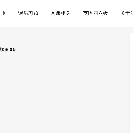
首页
课后习题
网课相关
英语四六级
关于
共
0
页
0
条