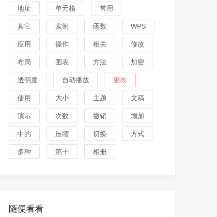
地址
单元格
常用
其它
实例
函数
WPS
应用
操作
相关
修改
布局
图表
方法
加密
透明度
自动播放
更改
使用
大小
主题
文稿
演示
次数
撤销
增加
中的
压缩
切换
方式
多种
第十
相册
随便看看